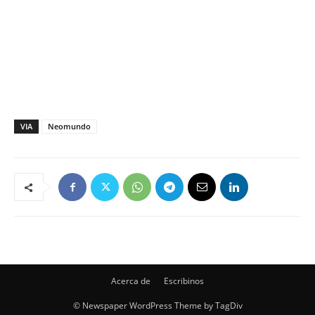
VIA
Neomundo
Acerca de
Escribinos
© Newspaper WordPress Theme by TagDiv