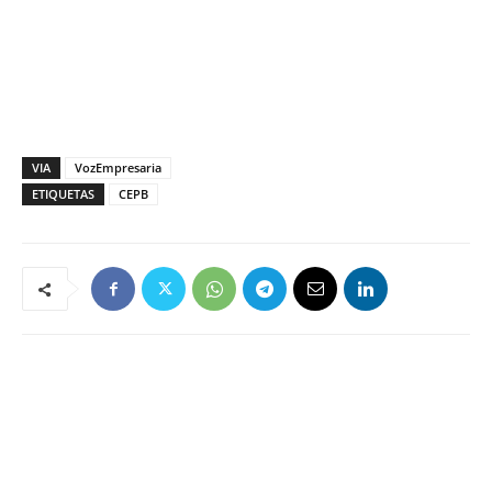
VIA
VozEmpresaria
ETIQUETAS
CEPB