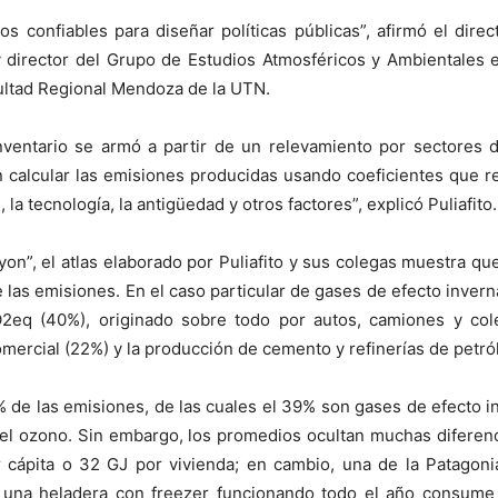
s confiables para diseñar políticas públicas”, afirmó el direct
director del Grupo de Estudios Atmosféricos y Ambientales e
ultad Regional Mendoza de la UTN.
nventario se armó a partir de un relevamiento por sectores d
 calcular las emisiones producidas usando coeficientes que r
n, la tecnología, la antigüedad y otros factores”, explicó Puliafito.
iyon”, el atlas elaborado por Puliafito y sus colegas muestra q
 las emisiones. En el caso particular de gases de efecto inver
2eq (40%), originado sobre todo por autos, camiones y cole
comercial (22%) y la producción de cemento y refinerías de petró
 de las emisiones, de las cuales el 39% son gases de efecto 
del ozono. Sin embargo, los promedios ocultan muchas diferenci
 cápita o 32 GJ por vivienda; en cambio, una de la Patago
r, una heladera con freezer funcionando todo el año consu