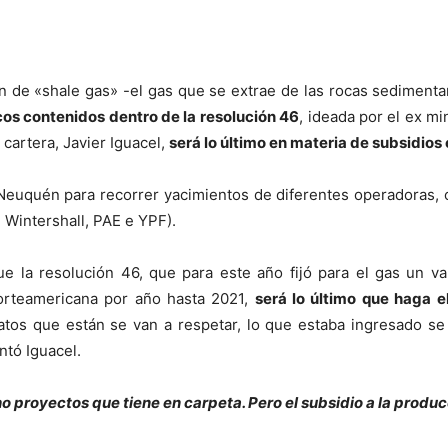
n de «shale gas» -el gas que se extrae de las rocas sediment
cos contenidos dentro de la resolución 46
, ideada por el ex m
a cartera, Javier Iguacel,
será lo último en materia de subsidios 
e Neuquén para recorrer yacimientos de diferentes operadoras
 Wintershall, PAE e YPF).
ue la resolución 46, que para este año fijó para el gas un v
orteamericana por año hasta 2021,
será lo último que haga e
ratos que están se van a respetar, lo que estaba ingresado s
ntó Iguacel.
ho proyectos que tiene en carpeta. Pero el subsidio a la produ