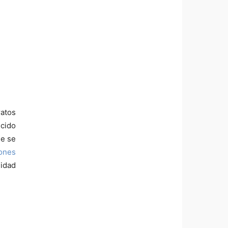
ratos
cido
ue se
iones
lidad