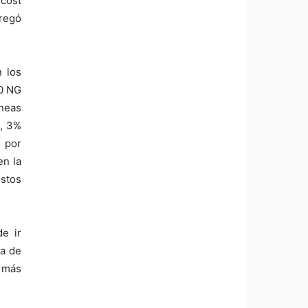
 cost
gregó
n los
00 NG
íneas
s, 3%
% por
en la
stos
de ir
ta de
é más