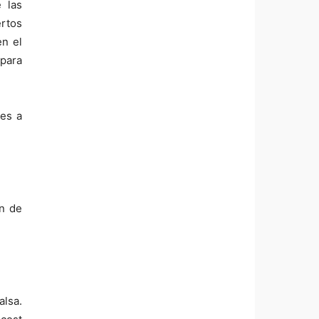
 las
ertos
en el
 para
res a
ón de
alsa.