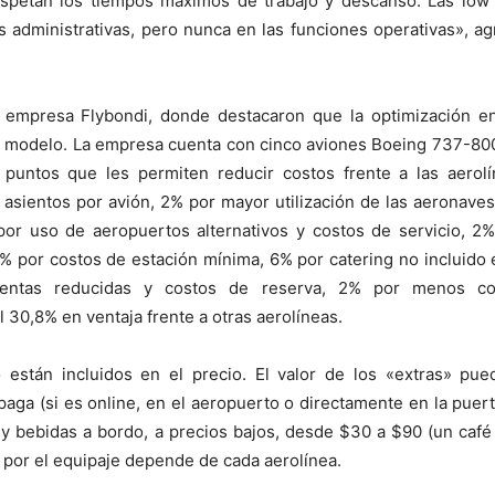
respetan los tiempos máximos de trabajo y descanso. Las low
administrativas, pero nunca en las funciones operativas», a
 empresa Flybondi, donde destacaron que la optimización e
el modelo. La empresa cuenta con cinco aviones Boeing 737-8
 puntos que les permiten reducir costos frente a las aerol
 asientos por avión, 2% por mayor utilización de las aeronave
r uso de aeropuertos alternativos y costos de servicio, 2
 por costos de estación mínima, 6% por catering no incluido 
 ventas reducidas y costos de reserva, 2% por menos co
l 30,8% en ventaja frente a otras aerolíneas.
 están incluidos en el precio. El valor de los «extras» pue
a (si es online, en el aeropuerto o directamente en la puer
y bebidas a bordo, a precios bajos, desde $30 a $90 (un caf
a por el equipaje depende de cada aerolínea.