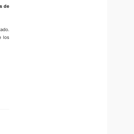
as de
tado.
e los