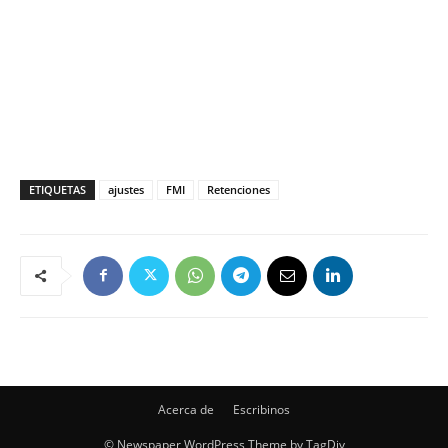
ETIQUETAS
ajustes
FMI
Retenciones
Acerca de
Escribinos
© Newspaper WordPress Theme by TagDiv