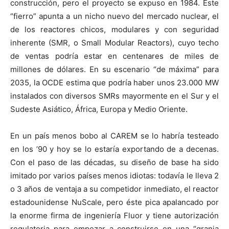
construcción, pero el proyecto se expuso en 1984. Este
“fierro” apunta a un nicho nuevo del mercado nuclear, el
de los reactores chicos, modulares y con seguridad
inherente (SMR, o Small Modular Reactors), cuyo techo
de ventas podría estar en centenares de miles de
millones de dólares. En su escenario “de máxima” para
2035, la OCDE estima que podría haber unos 23.000 MW
instalados con diversos SMRs mayormente en el Sur y el
Sudeste Asiático, África, Europa y Medio Oriente.
En un país menos bobo al CAREM se lo habría testeado
en los ’90 y hoy se lo estaría exportando de a decenas.
Con el paso de las décadas, su diseño de base ha sido
imitado por varios países menos idiotas: todavía le lleva 2
o 3 años de ventaja a su competidor inmediato, el reactor
estadounidense NuScale, pero éste pica apalancado por
la enorme firma de ingeniería Fluor y tiene autorización
regulatoria para empezar a construirse en una “granja