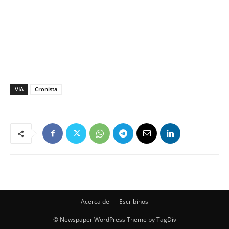
VIA
Cronista
Acerca de
Escribinos
© Newspaper WordPress Theme by TagDiv