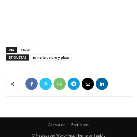
VIA
Clarín
ETIQUETAS
minería de oro y plata
Acerca de
Escribinos
© Newspaper WordPress Theme by TagDiv