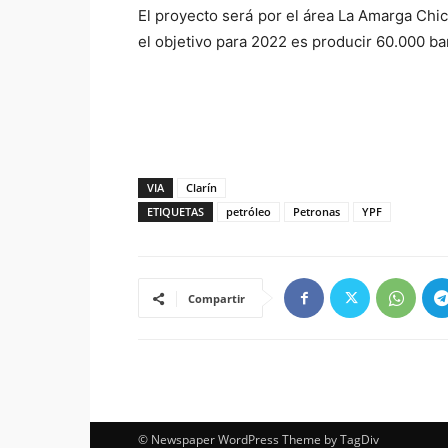
El proyecto será por el área La Amarga Chic
el objetivo para 2022 es producir 60.000 bar
VIA
Clarín
ETIQUETAS
petróleo
Petronas
YPF
Compartir
© Newspaper WordPress Theme by TagDiv