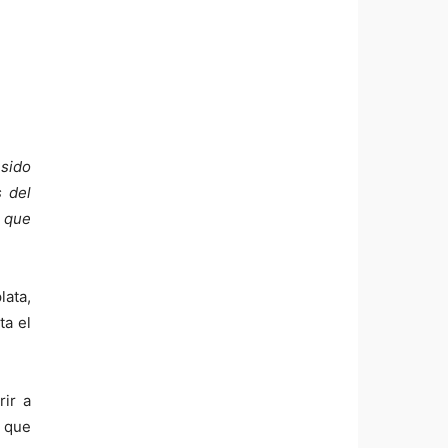
 sido
 del
s que
lata,
ta el
rir a
l que