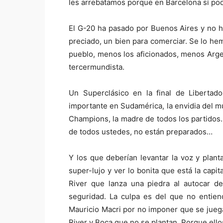
les arrebatamos porque en Barcelona sí pod
El G-20 ha pasado por Buenos Aires y no h
preciado, un bien para comerciar. Se lo he
pueblo, menos los aficionados, menos Arg
tercermundista.
Un Superclásico en la final de Libertad
importante en Sudamérica, la envidia del m
Champions, la madre de todos los partidos…
de todos ustedes, no están preparados…
Y los que deberían levantar la voz y plant
super-lujo y ver lo bonita que está la capi
River que lanza una piedra al autocar de
seguridad. La culpa es del que no entien
Mauricio Macri por no imponer que se juega
River y Boca que no se plantan. Porque ellos