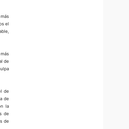
o más
os el
able,
 más
al de
culpa
el de
ha de
on la
es de
es de