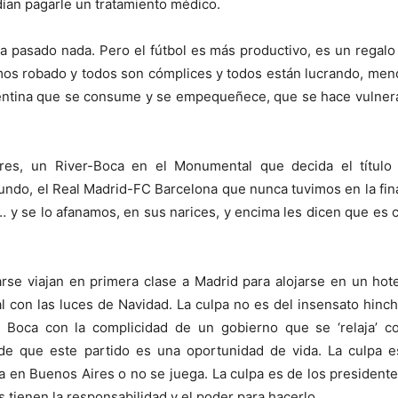
ían pagarle un tratamiento médico.
a pasado nada. Pero el fútbol es más productivo, es un regal
mos robado y todos son cómplices y todos están lucrando, men
entina que se consume y se empequeñece, que se hace vulner
ores, un River-Boca en el Monumental que decida el título
undo, el Real Madrid-FC Barcelona que nunca tuvimos en la fin
 y se lo afanamos, en sus narices, y encima les dicen que es 
arse viajan en primera clase a Madrid para alojarse en un hot
tal con las luces de Navidad. La culpa no es del insensato hinc
 Boca con la complicidad de un gobierno que se ‘relaja’ c
de que este partido es una oportunidad de vida. La culpa 
 en Buenos Aires o no se juega. La culpa es de los president
 tienen la responsabilidad y el poder para hacerlo.