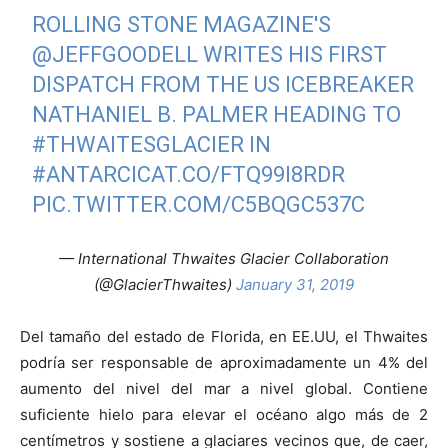
ROLLING STONE MAGAZINE'S
@JEFFGOODELL
WRITES HIS FIRST
DISPATCH FROM THE US ICEBREAKER
NATHANIEL B. PALMER HEADING TO
#THWAITESGLACIER
IN
#ANTARCICA
T.CO/FTQ99I8RDR
PIC.TWITTER.COM/C5BQGC537C
— International Thwaites Glacier Collaboration
(@GlacierThwaites)
January 31, 2019
Del tamaño del estado de Florida, en EE.UU, el Thwaites
podría ser responsable de aproximadamente un 4% del
aumento del nivel del mar a nivel global. Contiene
suficiente hielo para elevar el océano algo más de 2
centímetros y sostiene a glaciares vecinos que, de caer,