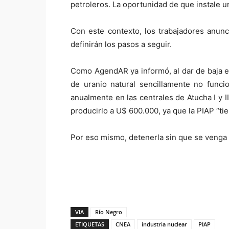
petroleros. La oportunidad de que instale 
Con este contexto, los trabajadores anun
definirán los pasos a seguir.
Como AgendAR ya informó, al dar de baja el 
de uranio natural sencillamente no func
anualmente en las centrales de Atucha I y I
producirlo a U$ 600.000, ya que la PIAP “ti
Por eso mismo, detenerla sin que se venga a
VIA
Río Negro
ETIQUETAS
CNEA
industria nuclear
PIAP