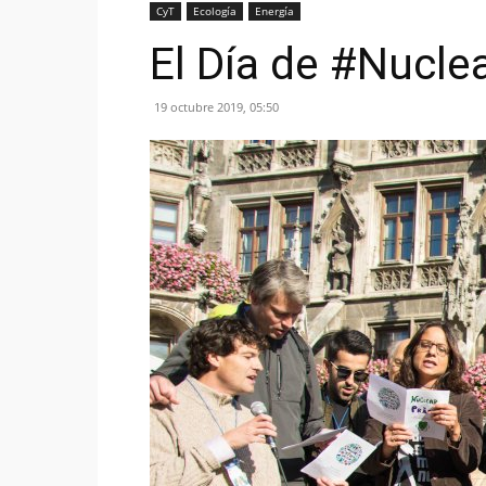
CyT
Ecología
Energía
El Día de #Nucle
19 octubre 2019, 05:50