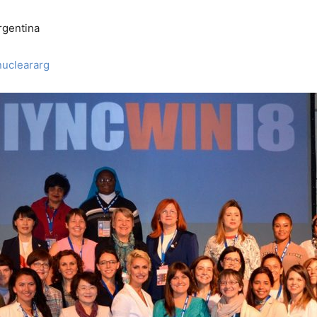
rgentina
ucleararg