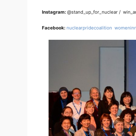
Instagram:
@stand_up_for_nuclear / win_a
Facebook:
nuclearpridecoalition
womeninn