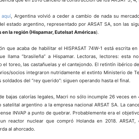
a
aquí
, Argentina volvió a ceder a cambio de nada su mercado
 del estado argentino, representado por ARSAT SA, son las sig
as en la región (Hispamar, Eutelsat Américas
).
ución que acaba de habilitar el HISPASAT 74W-1 está escrita en
ue llama “brasileña” a Hispamar. Lectoras, lectores: esta n
 el toreo, las castañuelas y el cantejondo. El retintín ibérico
ios/socios integraron nutridamente el extinto Ministerio de 
oldados del “rey querido”: siguen operando hasta el final.
de bajas calorías legales, Macri no sólo incumple 26 veces en 
 satelital argentino a la empresa nacional ARSAT SA. La cance
chense INVAP a punto de quebrar. Probablemente era el objeti
a un reactor nuclear que compró Holanda en 2018. ARSAT, 
rda al ahorcado.