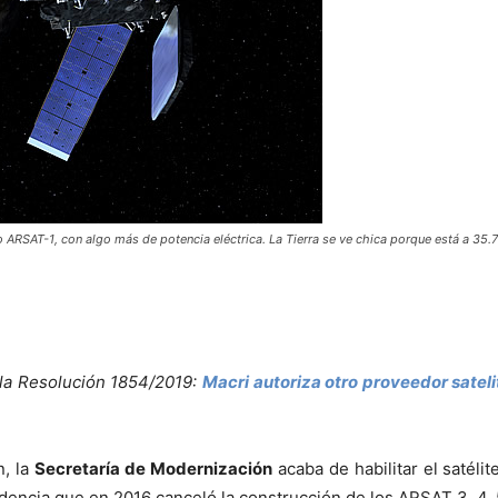
o ARSAT-1, con algo más de potencia eléctrica. La Tierra se ve chica porque está a 35.7
la Resolución 1854/2019:
Macri autoriza otro proveedor sateli
n, la
Secretaría de Modernización
acaba de habilitar el satél
dencia que en 2016 canceló la construcción de los ARSAT 3, 4, 5,