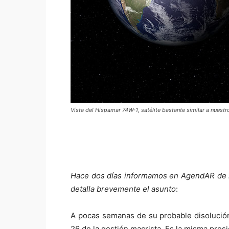
Vista del Hispamar 74W-1, satélite bastante similar a nuestr
Hace dos días informamos en AgendAR de 
detalla brevemente el asunto
:
A pocas semanas de su probable disolució
26 de la gestión macrista. Es la misma presi