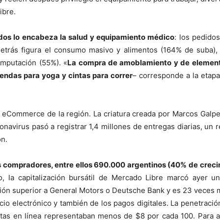
ibre.
os lo encabeza la salud y equipamiento médico
: los pedido
detrás figura el consumo masivo y alimentos (164% de suba),
omputación (55%). «
La compra de amoblamiento y de elemento
endas para yoga y cintas para correr
– corresponde a la etap
e eCommerce de la región. La criatura creada por Marcos Galper
onavirus pasó a registrar 1,4 millones de entregas diarias, un r
n.
 compradores, entre ellos 690.000 argentinos (40% de creci
o, la capitalización bursátil de Mercado Libre marcó ayer 
ción superior a General Motors o Deutsche Bank y es 23 veces 
io electrónico y también de los pagos digitales. La penetración
ntas en línea representaban menos de $8 por cada 100. Para al