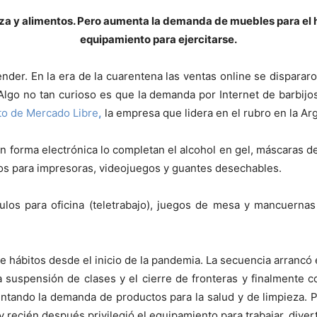
za y alimentos. Pero aumenta la demanda de muebles para el ho
equipamiento para ejercitarse.
nder. En la era de la cuarentena las ventas online se disparar
 Algo no tan curioso es que la demanda por Internet de barbijo
to de Mercado Libre
,
la empresa que lidera en el rubro en la Arg
n forma electrónica lo completan el alcohol en gel, máscaras d
os para impresoras, videojuegos y guantes desechables.
los para oficina (teletrabajo), juegos de mesa y mancuernas pa
e hábitos desde el inicio de la pandemia. La secuencia arrancó 
a suspensión de clases y el cierre de fronteras y finalmente co
entando la demanda de productos para la salud y de limpieza. 
y recién después privilegió el equipamiento para trabajar, divert