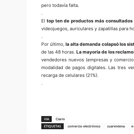
pero todavía falta.
.
El
top ten de productos más consultados
videojuegos, auriculares y zapatillas para h
.
Por último,
la alta demanda colapsó los sis
de las 48 horas.
La mayoría de los reclamos
vendedores nuevos (empresas y comercios 
modalidad de pagos digitales. Las tres v
recarga de celulares (21%).
.
VIA
Clarin
ETIQUETAS
comercio electrónico
cuarentena
e