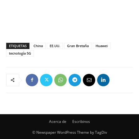
ETIQUETAS
China
EE.UU.
Gran Bretaña
Huawei
tecnología 5G
Acerca de
Escribinos
© Newspaper WordPress Theme by TagDiv