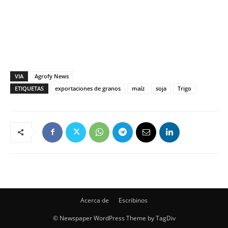
VIA
Agrofy News
ETIQUETAS
exportaciones de granos
maíz
soja
Trigo
Acerca de
Escribinos
© Newspaper WordPress Theme by TagDiv