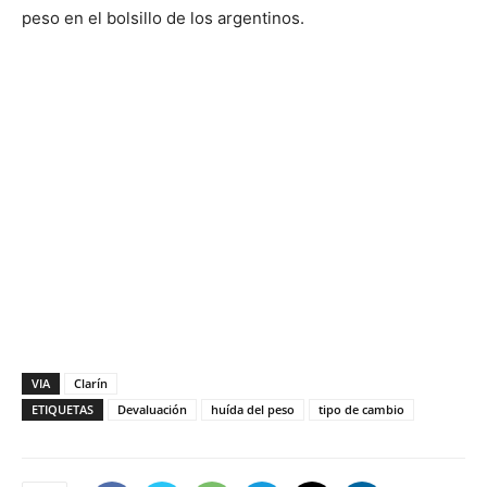
peso en el bolsillo de los argentinos.
VIA
Clarín
ETIQUETAS
Devaluación
huída del peso
tipo de cambio