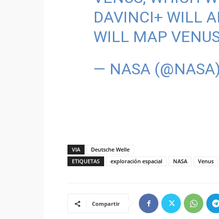
DAVINCI+ WILL 
WILL MAP VENUS
— NASA (@NASA
VIA
Deutsche Welle
ETIQUETAS
exploración espacial
NASA
Venus
Compartir