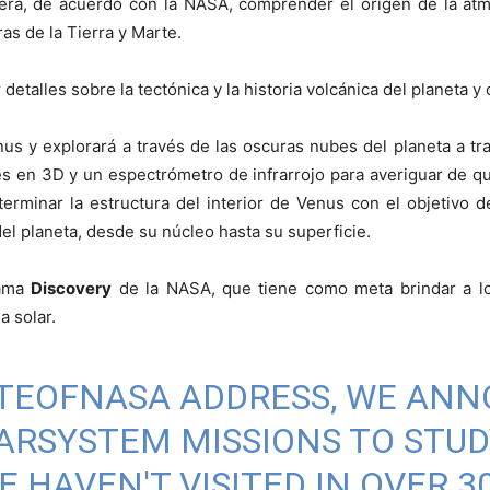
 será, de acuerdo con la NASA, comprender el origen de la at
as de la Tierra y Marte.
etalles sobre la tectónica y la historia volcánica del planeta y
Venus y explorará a través de las oscuras nubes del planeta a 
s en 3D y un espectrómetro de infrarrojo para averiguar de q
terminar la estructura del interior de Venus con el objetivo
l planeta, desde su núcleo hasta su superficie.
rama
Discovery
de la NASA, que tiene como meta brindar a los
a solar.
TEOFNASA
ADDRESS, WE AN
ARSYSTEM
MISSIONS TO STUD
 HAVEN'T VISITED IN OVER 3