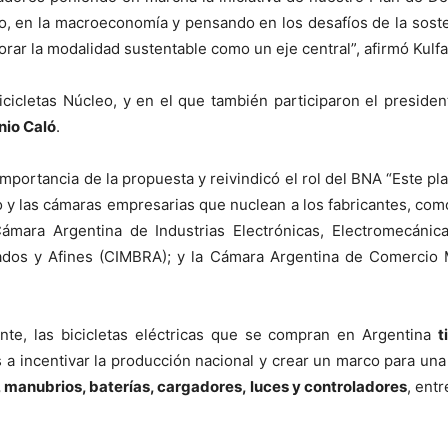
bajo, en la macroeconomía y pensando en los desafíos de la sost
ar la modalidad sustentable como un eje central”, afirmó Kulfa
bicicletas Núcleo, y en el que también participaron el presid
nio Caló
.
portancia de la propuesta y reivindicó el rol del BNA “Este plan
o y las cámaras empresarias que nuclean a los fabricantes, com
ámara Argentina de Industrias Electrónicas, Electromecáni
odados y Afines (CIMBRA); y la Cámara Argentina de Comercio M
te, las bicicletas eléctricas que se compran en Argentina
t
 incentivar la producción nacional y crear un marco para una i
 manubrios, baterías, cargadores, luces y controladores
, ent