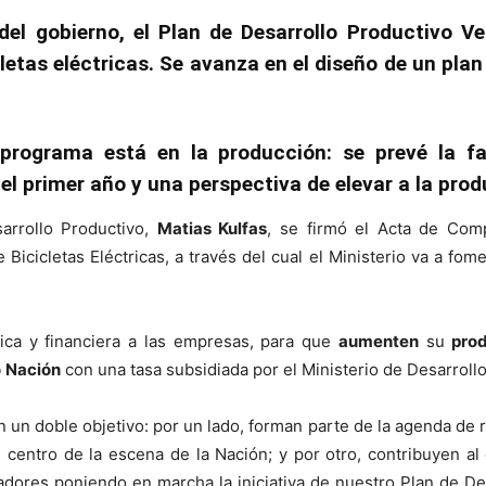
el gobierno, el Plan de Desarrollo Productivo V
etas eléctricas. Se avanza en el diseño de un pla
programa está en la producción: se prevé la fab
el primer año y una perspectiva de elevar a la pro
sarrollo Productivo,
Matias Kulfas
, se firmó el Acta de Com
icicletas Eléctricas, a través del cual el Ministerio va a fom
nica y financiera a las empresas, para que
aumenten
su
pro
o
Nación
con una tasa subsidiada por el Ministerio de Desarroll
un doble objetivo: por un lado, forman parte de la agenda de re
 el centro de la escena de la Nación; y por otro, contribuyen
ajadores poniendo en marcha la iniciativa de nuestro Plan de De