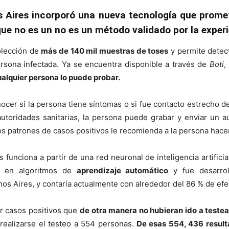
s Aires incorporó una nueva tecnología que promet
que no es un no es un método validado por la experi
colección de
más de 140 mil muestras de toses
y permite detect
rsona infectada. Ya se encuentra disponible a través de
Boti
,
alquier persona lo puede probar.
ocer si la persona tiene síntomas o si fue contacto estrecho 
utoridades sanitarias, la persona puede grabar y enviar un a
os patrones de casos positivos le recomienda a la persona hace
 funciona a partir de una red neuronal de inteligencia artifici
n- en algoritmos de
aprendizaje automático
y fue desarrol
os Aires, y contaría actualmente con alrededor del 86 % de efec
ar casos positivos que
de otra manera no hubieran ido a testea
realizarse el testeo a 554 personas.
De esas 554, 436 result