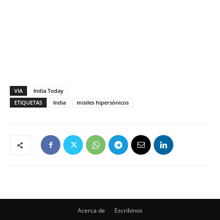
VIA
India Today
ETIQUETAS
India
misiles hipersónicos
Acerca de
Escribinos