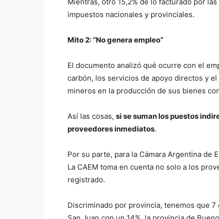
Mientras, otro 15,2% de lo facturado por las
impuestos nacionales y provinciales.
Mito 2:
“N
o genera empleo”
El documento analizó qué ocurre con el empl
carbón, los servicios de apoyo directos y e
mineros en la producción de sus bienes como
Así las cosas,
si se suman los puestos indi
proveedores inmediatos
.
Por su parte, para la Cámara Argentina de 
La CAEM toma en cuenta no solo a los prov
registrado.
Discriminado por provincia, tenemos que 7 ex
San Juan con un 14%, la provincia de Bueno