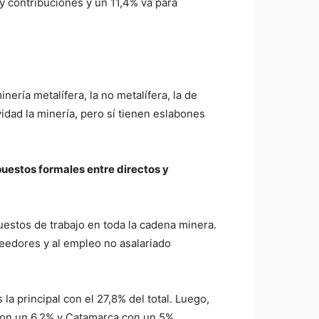
 y contribuciones y un 11,4% va para
ría metalífera, la no metalífera, la de
idad la minería, pero sí tienen eslabones
puestos formales entre directos y
estos de trabajo en toda la cadena minera.
eedores y al empleo no asalariado
a principal con el 27,8% del total. Luego,
 con un 6,2% y Catamarca con un 5%.