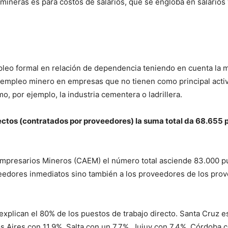
 mineras es para costos de salarios, que se engloba en salarios
eo formal en relación de dependencia teniendo en cuenta la mine
l empleo minero en empresas que no tienen como principal activ
, por ejemplo, la industria cementera o ladrillera.
rectos (contratados por proveedores) la suma total da 68.655 
Empresarios Mineros (CAEM) el número total asciende 83.000 pu
eedores inmediatos sino también a los proveedores de los prov
plican el 80% de los puestos de trabajo directo. Santa Cruz es l
s Aires con 11,9%, Salta con un 7,7%, Jujuy con 7,4%, Córdoba