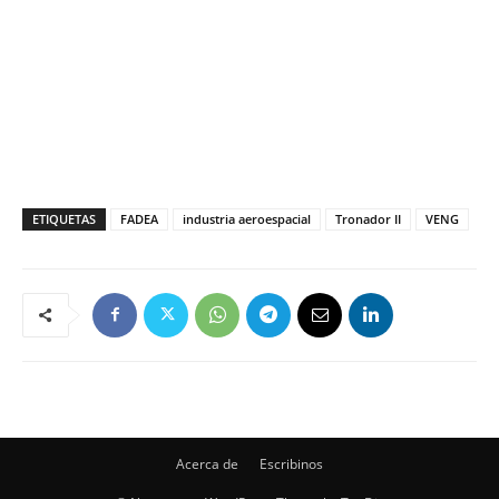
ETIQUETAS
FADEA
industria aeroespacial
Tronador II
VENG
Acerca de
Escribinos