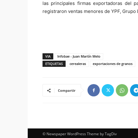
las principales firmas exportadoras del p
registraron ventas menores de YPF, Grupo 
VIA
Infobae - Juan Martín Melo
ETIQUETAS
cerealeras
exportaciones de granos
Compartir
© Newspaper WordPress Theme by TagDiv