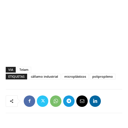
VIA
Telam
ETIQUETAS
cáñamo industrial
microplásticos
polipropileno