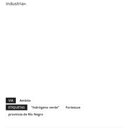
industria».
VIA
Ambito
ETIQUETAS
"hidrógeno verde"
Fortescue
provincia de Río Negro