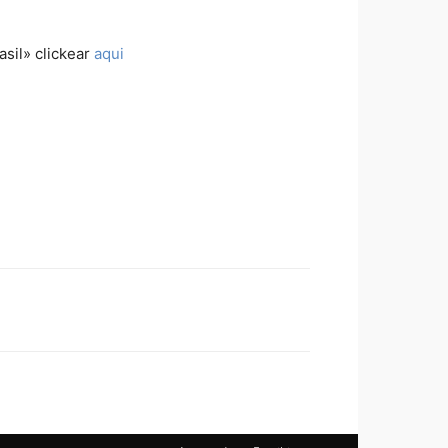
asil» clickear
aqui