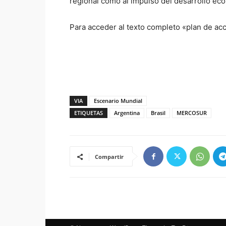
regional como al impulso del desarrollo ec
Para acceder al texto completo «plan de acci
VIA
Escenario Mundial
ETIQUETAS
Argentina
Brasil
MERCOSUR
Compartir