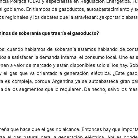
cia Política (UBA) y especialista en Regulación Energética. 
tual gobierno. En tiempos de gasoductos, autoabastecimiento y 
os regionales y los debates que la atraviesan: ¿exportar o abas
minos de soberanía que traería el gasoducto?
os: cuando hablamos de soberanía estamos hablando de cont
dos a satisfacer la demanda interna, el consumo local. Uno e
en a valor de mercado y están disponibles solo si los hay. Sob
 y el gas que va orientado a generación eléctrica. ¿Este gas
a es compleja, porque Argentina ya se autoabastece gran par
da de los segmentos que lo requieren. De hecho, salvo los meses
eña que hace que el gas no alcance. Entonces hay que importar
aza el gas natural para la generación eléctrica. Ahí es dond