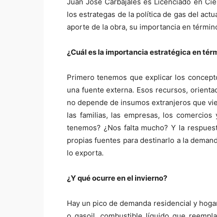
Juan José Carbajales es Licenciado en Cien
los estrategas de la política de gas del ac
aporte de la obra, su importancia en términ
¿Cuál es la importancia estratégica en tér
Primero tenemos que explicar los concept
una fuente externa. Esos recursos, orienta
no depende de insumos extranjeros que vien
las familias, las empresas, los comercios
tenemos? ¿Nos falta mucho? Y la respuest
propias fuentes para destinarlo a la deman
lo exporta.
¿Y qué ocurre en el invierno?
Hay un pico de demanda residencial y hogar
o gasoil, combustible líquido que reempl