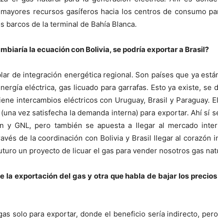
r mayores recursos gasíferos hacia los centros de consumo p
os barcos de la terminal de Bahía Blanca.
mbiaría la ecuación con Bolivia, se podría exportar a Brasil?
lar de integración energética regional. Son países que ya está
nergía eléctrica, gas licuado para garrafas. Esto ya existe, se 
tiene intercambios eléctricos con Uruguay, Brasil y Paraguay. 
na vez satisfecha la demanda interna) para exportar. Ahí sí se
ón y GNL, pero también se apuesta a llegar al mercado int
avés de la coordinación con Bolivia y Brasil llegar al corazón
uturo un proyecto de licuar el gas para vender nosotros gas natu
la exportación del gas y otra que habla de bajar los precios 
as solo para exportar, donde el beneficio sería indirecto, per