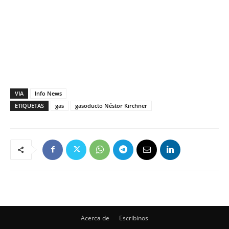
VIA
Info News
ETIQUETAS
gas
gasoducto Néstor Kirchner
Acerca de
Escribinos