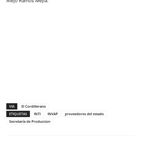
Alejo Ramos Mejía.
VIA
El Cordillerano
ETIQUETAS
INTI
INVAP
proveedores del estado
Secretaría de Produccion