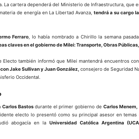
. La cartera dependerá del Ministerio de Infraestructura, que 
 materia de energía en La Libertad Avanza,
tendrá a su cargo la
lermo Ferraro
, lo había nombrado a Chirillo la semana pasada
eas claves en el gobierno de Milei: Transporte, Obras Pública
te Electo también informó que Milei mantendrá encuentros con
 con Jake Sullivan y Juan González,
consejero de Seguridad Na
sferio Occidental.
o
a
Carlos Bastos
durante el primer gobierno de
Carlos Menem,
residente electo lo presentó como su principal asesor en tema
dió abogacía en la
Universidad Católica Argentina (UC