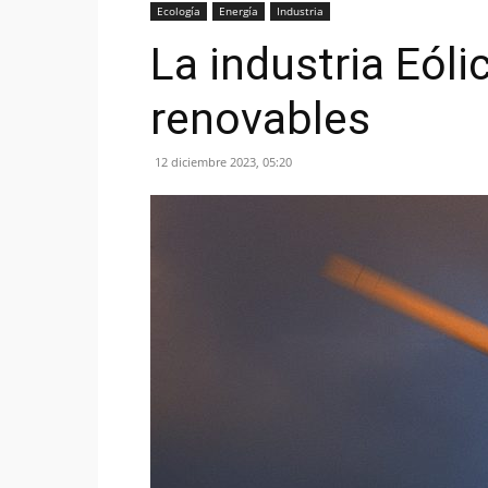
Ecología
Energía
Industria
La industria Eól
renovables
12 diciembre 2023, 05:20