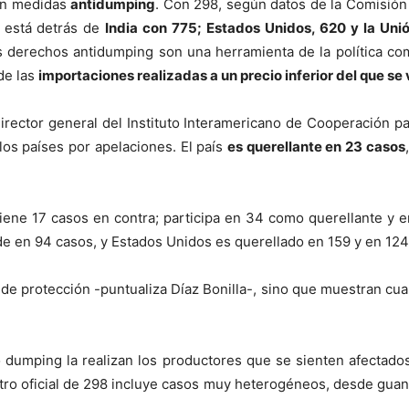
n medidas
antidumping
. Con 298, según datos de la Comisión
 está detrás de
India con 775; Estados Unidos, 620 y la Uni
 derechos antidumping son una herramienta de la política com
de las
importaciones realizadas a un precio inferior del que se
director general del Instituto Interamericano de Cooperación pa
los países por apelaciones. El país
es querellante en 23 casos
tiene 17 casos en contra; participa en 34 como querellante y 
de en 94 casos, y Estados Unidos es querellado en 159 y en 124
l de protección -puntualiza Díaz Bonilla-, sino que muestran cu
o dumping la realizan los productores que se sienten afectado
stro oficial de 298 incluye casos muy heterogéneos, desde guan