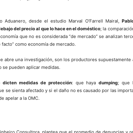
o Aduanero, desde el estudio Marval O’Farrell Mairal,
Pabl
bajo del precio al que lo hace en el doméstico
; la comparació
economía que no es considerada “de mercado” se analizan ter
 de facto” como economía de mercado.
 abre una investigación, son los productores supuestamente a
 se pueden aplicar medidas.
e dicten medidas de protección
: que haya
dumping
; que
 que se sienta afectado y si el daño no es causado por las impo
de apelar a la OMC.
Pinheiro Consultora, plantea que el promedio de denuncias y r