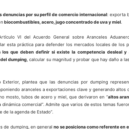
 denuncias por su perfil de comercio internacional
: exporta 
en
biocombustibles, acero, jugo concentrado de uva y miel
.
l Artículo VI del Acuerdo General sobre Aranceles Aduane
lar esta práctica para defender los mercados locales de los 
 los que deben definir si existe la competencia desleal y 
a del dumping
, calcular su magnitud y probar que hay daño a la
o Exterior, plantea que las denuncias por dumping represen
mponiendo aranceles a exportaciones clave y generando altos 
mo mosto, tubos de acero y miel, que derivaron en “
altos ara
la dinámica comercial”. Admite que varios de estos temas fueron
te de la agenda de Estado”.
sos de dumping, en general
no se posiciona como referente en 