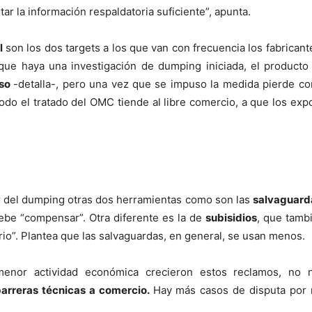
ar la información respaldatoria suficiente”, apunta.
l
son los dos targets a los que van con frecuencia los fabrican
que haya una investigación de dumping iniciada, el product
eso
-detalla-, pero una vez que se impuso la medida pierde com
odo el tratado del OMC tiende al libre comercio, a que los ex
ir del dumping otras dos herramientas como son las
salvaguard
 debe “compensar”. Otra diferente es la de
subisidios
, que tamb
io”. Plantea que las salvaguardas, en general, se usan menos.
enor actividad económica crecieron estos reclamos, no 
 barreras técnicas a comercio.
Hay más casos de disputa por r