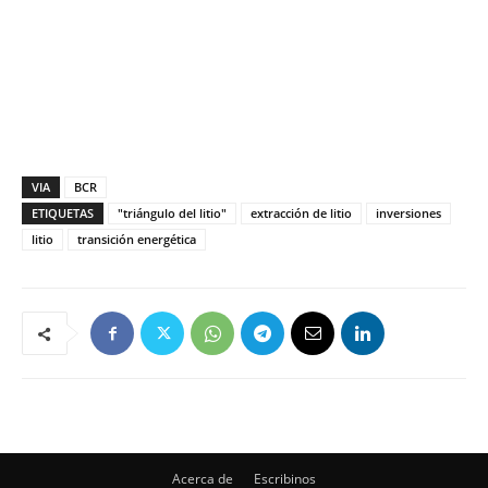
VIA
BCR
ETIQUETAS
"triángulo del litio"
extracción de litio
inversiones
litio
transición energética
Acerca de
Escribinos