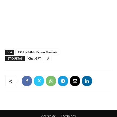
VIA
TSS UNSAM - Bruno Massare
ETIQUETAS
Chat GPT
IA
Acerca de
Escribinos