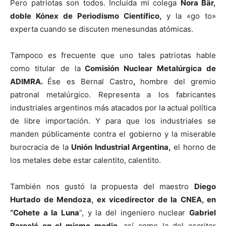
Pero patriotas son todos. Incluída mi colega
Nora Bär,
doble Kónex de Periodismo Científico,
y la «go to»
experta cuando se discuten menesundas atómicas.
Tampoco es frecuente que uno tales patriotas hable
como titular de la
Comisión Nuclear Metalúrgica de
ADIMRA.
Ése es Bernal Castro
,
hombre del gremio
patronal metalúrgico. Representa a los fabricantes
industriales argentinos más atacados por la actual política
de libre importación. Y para que los industriales se
manden públicamente contra el gobierno y la miserable
burocracia de la
Unión Industrial Argentina,
el horno de
los metales debe estar calentito, calentito.
También nos gustó la propuesta del maestro
Diego
Hurtado de Mendoza, ex vicedirector de la CNEA, en
“Cohete a la Luna
”, y la del ingeniero nuclear
Gabriel
Barceló en el mismo medio
, así como la del escritor