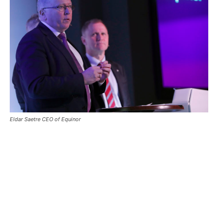
Eldar Saetre CEO of Equinor