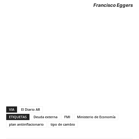
Francisco Eggers
VIA
El Diario AR
ETIQUETAS
Deuda externa
FMI
Ministerio de Economía
plan antiinflacionario
tipo de cambio