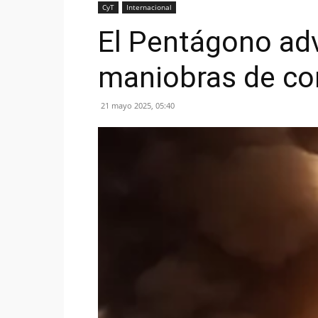
CyT
Internacional
El Pentágono adv
maniobras de co
21 mayo 2025, 05:40