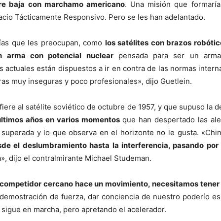
stre baja con marchamo americano
. Una misión que formaría
pacio Tácticamente Responsivo. Pero se les han adelantado.
gías que les preocupan, como
los satélites con brazos robóti
n arma con potencial nuclear
pensada para ser un arma d
actuales están dispuestos a ir en contra de las normas interna
as muy inseguras y poco profesionales», dijo Guetlein.
iere al satélite soviético de octubre de 1957, y que supuso la 
 últimos años en varios momentos
que han despertado las ale
 superada y lo que observa en el horizonte no le gusta. «Chi
de el deslumbramiento hasta la interferencia, pasando por e
», dijo el contralmirante Michael Studeman.
 competidor cercano hace un movimiento, necesitamos tener 
 demostración de fuerza, dar conciencia de nuestro poderío e
sigue en marcha, pero apretando el acelerador.