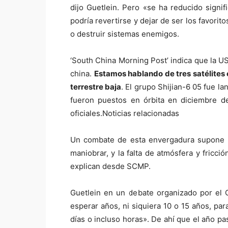
dijo Guetlein. Pero «se ha reducido sign
podría revertirse y dejar de ser los favorito
o destruir sistemas enemigos.
‘South China Morning Post’ indica que la U
china.
E
stamos hablando de tres satélites
terrestre baja
. El grupo Shijian-6 05 fue l
fueron puestos en órbita en diciembre d
oficiales.Noticias relacionadas
Un combate de esta envergadura supone re
maniobrar, y la falta de atmósfera y fricc
explican desde SCMP.
Guetlein en un debate organizado por el 
esperar años, ni siquiera 10 o 15 años, p
días o incluso horas». De ahí que el año p