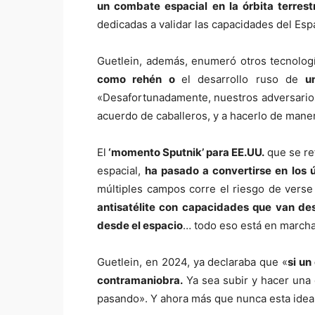
un combate espacial en la órbita terre
dedicadas a validar las capacidades del Es
Guetlein, además, enumeró otros tecnolo
como rehén o
el desarrollo ruso de
u
«Desafortunadamente, nuestros adversarios 
acuerdo de caballeros, y a hacerlo de maner
El
‘momento Sputnik’ para EE.UU.
que se ref
espacial,
ha pasado a convertirse en los
múltiples campos corre el riesgo de verse
antisatélite con capacidades que van des
desde el espacio
… todo eso está en marcha
Guetlein, en 2024, ya declaraba que «
si un
contramaniobra.
Ya sea subir y hacer una
pasando». Y ahora más que nunca esta idea 