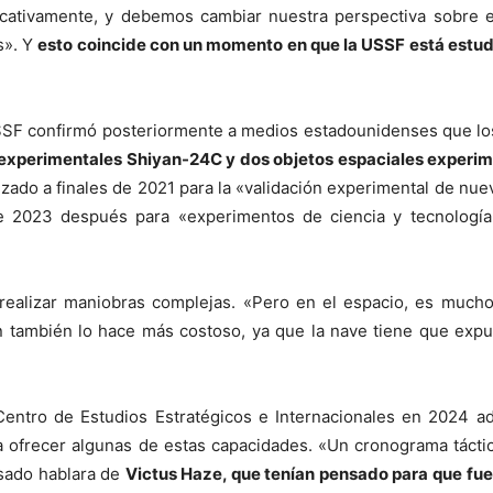
ificativamente, y debemos cambiar nuestra perspectiva sobre 
s». Y
esto coincide con un momento en que la USSF está estu
SSF confirmó posteriormente a medios estadounidenses que los
 experimentales Shiyan-24C y dos objetos espaciales experim
anzado a finales de 2021 para la «validación experimental de nue
e 2023 después para «experimentos de ciencia y tecnología
alizar maniobras complejas. «Pero en el espacio, es mucho m
ión también lo hace más costoso, ya que la nave tiene que ex
Centro de Estudios Estratégicos e Internacionales en 2024 ad
ara ofrecer algunas de estas capacidades. «Un cronograma táct
asado hablara de
Victus Haze, que tenían pensado para que fuera