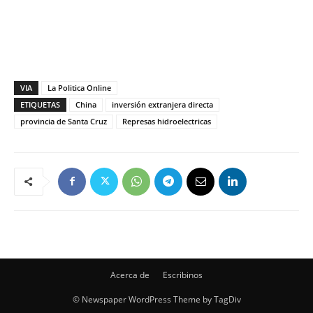
VIA
La Politica Online
ETIQUETAS
China
inversión extranjera directa
provincia de Santa Cruz
Represas hidroelectricas
Acerca de
Escribinos
© Newspaper WordPress Theme by TagDiv