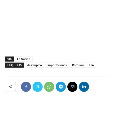
VIA
La Nación
ETIQUETAS
desempleo
importaciones
Recesión
UIA