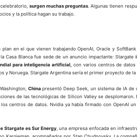
celebratorio,
surgen muchas preguntas
. Algunas tienen resp
cios y la política hagan su trabajo.
un plan en el que vienen trabajando OpenAI, Oracle y SoftBan
la Casa Blanca fue sede de un anuncio impactante: Stargate
ial para inteligencia artificial,
con varios centros de datos
os y Noruega. Stargate Argentina sería el primer proyecto de l
 Washington,
China
presentó Deep Seek, un sistema de IA de 
cciones de las tecnológicas de Silicon Valley se desplomaron. 
 a los centros de datos. Nvidia ya había firmado con OpenAI u
de Stargate es Sur Energy
, una empresa enfocada en infraestru
liano Kargieman, acompañados por Stan Chudnovsky. La compañ