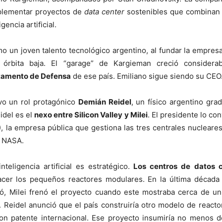
mplementar proyectos de
data center
sostenibles que combinan 
gencia artificial.
 un joven talento tecnológico argentino, al fundar la empresa
 órbita baja. El “garage” de Kargieman creció considera
rtamento de Defensa
de ese país. Emiliano sigue siendo su CEO
o un rol protagónico
Demián Reidel
, un físico argentino gra
idel es el
nexo entre Silicon Valley y Milei
. El presidente lo co
, la empresa pública que gestiona las tres centrales nuclear
e NASA.
teligencia artificial es estratégico.
Los centros de datos 
er los pequeños reactores modulares. En la última década 
ió, Milei frenó el proyecto cuando este mostraba cerca de u
 Reidel anunció que el país construiría otro modelo de react
con patente internacional. Ese proyecto insumiría no menos 