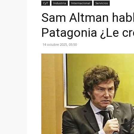
CyT
Industria
Internacional
Servicios
Sam Altman habla
Patagonia ¿Le c
14 octubre 2025, 05:50