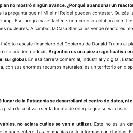
 plan no mostró ningún avance
.
¿Por qué abandonar un reactor 
 la pregunta que ni Milei ni Reidel pueden contestar. Quizás l
rump. Ese programa establece una curiosa colaboración. Lo
es nucleares. A cambio, la Casa Blanca les vende reactores mo
inédito rescate financiero del Gobierno de Donald Trump al pl
ero se pueden deducir.
Argentina es una pieza significativa e
el sur global
. En esa carrera comercial, industrial y digital, Es
na, con sus enormes recursos naturales, es un territorio en disp
 lugar de la Patagonia se desarrollará el centro de datos, ni 
ista de cuál va a ser la fuente de energía que se va a usar.
ables, no aclara cuáles se van a utilizar.
Este no es un dat
 el mundo entero. Las compañías no lo informan con claridad. E