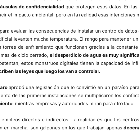
láusulas de confidencialidad
que protegen esos datos. En las 
ir el impacto ambiental, pero en la realidad esas intenciones n
 para evaluar las consecuencias de instalar un centro de datos
artificial levantan mucha temperatura. El rango para mantener u
an torres de enfriamiento que funcionan gracias a la constant
emas de ciclo cerrado,
el desperdicio de agua es muy signific
tentan, estos monstruos digitales tienen la capacidad de influi
criben las leyes que luego los van a controlar.
taro
aprobó una legislación que lo convirtió en un paraíso par
nto de las primeras instalaciones se multiplicaron los conflic
miento
, mientras empresas y autoridades miran para otro lado.
 empleos directos e indirectos. La realidad es que los centr
án en marcha, son galpones en los que trabajan apenas
decenas