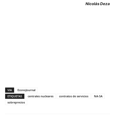
Nicolás Deza
VIA
EconoJournal
ETIQUETAS
centrales nucleares
contratos de servicios
NA-SA
sobreprecios