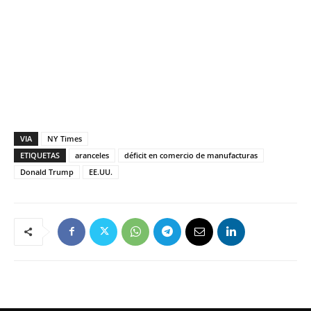
VIA
NY Times
ETIQUETAS
aranceles
déficit en comercio de manufacturas
Donald Trump
EE.UU.