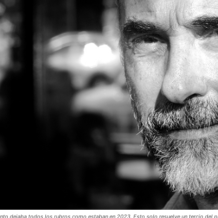
ento dejaba todos los rubros como estaban en 2023. Esto solo resuelve un tercio del pr