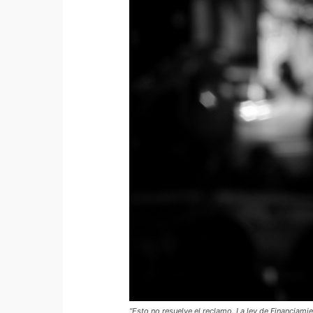
“Esto no resuelve el reclamo. La ley de Financiami