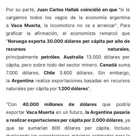
Por su parte,
Juan Carlos Hallak coincidió en que “
si le
cargamos todos los vagos de la economía argentina
a
Vaca Muerta
, la locomotora no va a arrancar”. Para
graficar la afirmación, el economista remarcó que
“
Noruega exporta 30.000 dólares per cápita por año de
recursos naturales
,
principalmente
petróleo
.
Australia
13.000 dólares per
cápita, pero sobre todo del sector minero.
Canadá
suma
7.000 dólares,
Chile
3.600 dólares. Sin embargo,
la
Argentina
realiza exportaciones basadas en recursos
naturales per cápita por
1.200 dólares
”.
“Con
40.000 millones de dólares
que podría
exportar
Vaca Muerta
en un futuro,
la Argentina pasaría
a realizar exportaciones per cápita por 2.000 dólares
, ya
que se sumarían 800 dólares per cápita. Incluso
duplicando las exportaciones máximas estimadas para la