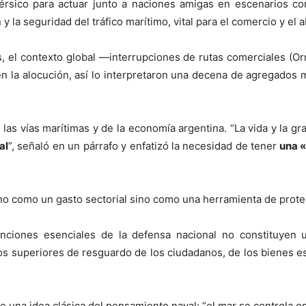
Pérsico para actuar junto a naciones amigas en escenarios co
 y la seguridad del tráfico marítimo, vital para el comercio y el
 el contexto global —interrupciones de rutas comerciales (Orm
la alocución, así lo interpretaron una decena de agregados mil
e las vías marítimas y de la economía argentina. “La vida y la 
al
”, señaló en un párrafo y enfatizó la necesidad de tener
una «
 no como un gasto sectorial sino como una herramienta de prote
nciones esenciales de la defensa nacional no constituyen u
s superiores de resguardo de los ciudadanos, de los bienes estra
e una idea clásica del pensamiento naval: “el mar se controla e