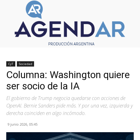
CyT
Sociedad
Columna: Washington quiere
ser socio de la IA
El gobierno de Trump negocia quedarse con acciones de
OpenAI. Bernie Sanders pide más. Y por una vez, izquierda y
derecha coinciden en algo incómodo.
9 junio 2026, 05:45